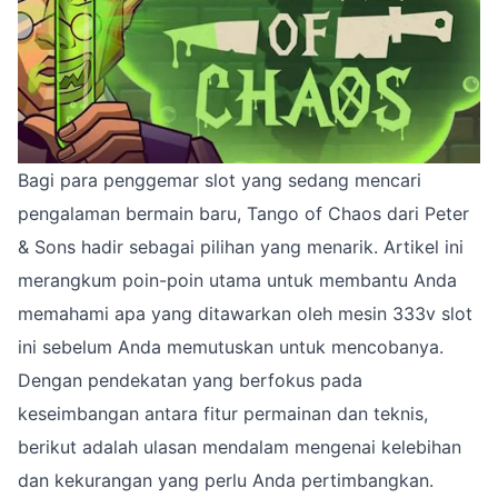
Bagi para penggemar slot yang sedang mencari
pengalaman bermain baru, Tango of Chaos dari Peter
& Sons hadir sebagai pilihan yang menarik. Artikel ini
merangkum poin-poin utama untuk membantu Anda
memahami apa yang ditawarkan oleh mesin 333v slot
ini sebelum Anda memutuskan untuk mencobanya.
Dengan pendekatan yang berfokus pada
keseimbangan antara fitur permainan dan teknis,
berikut adalah ulasan mendalam mengenai kelebihan
dan kekurangan yang perlu Anda pertimbangkan.