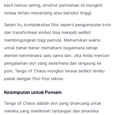
kecil namun sering, struktur permainan ini mungkin
terasa terlalu menantang atau berisiko tinggi.
Selain itu, kompleksitas fitur seperti pengumpulan koin
dan transformasi simbol bisa menjadi sedikit
membingungkan bagi pemula. Memerlukan waktu
untuk benar-benar memahami bagaimana setiap
elemen berinteraksi satu sama lain. Jika Anda mencari
pengalaman slot yang sederhana dan langsung ke
poin, Tango of Chaos mungkin terasa sedikit terlalu
padat dengan fitur-fitur teknis.
Kesimpulan untuk Pemain
Tango of Chaos adalah slot yang dirancang untuk
mereka yang menikmati tantangan dan dinamika