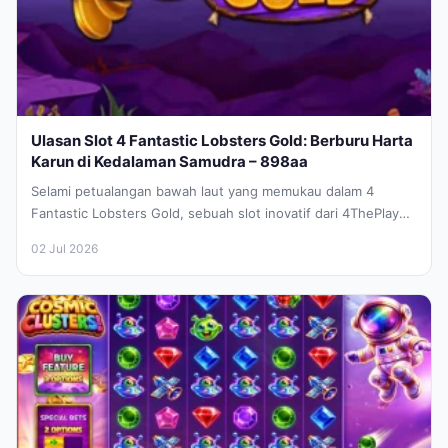
Ulasan Slot 4 Fantastic Lobsters Gold: Berburu Harta
Karun di Kedalaman Samudra – 898aa
Selami petualangan bawah laut yang memukau dalam 4
Fantastic Lobsters Gold, sebuah slot inovatif dari 4ThePlayer
yang membawa Anda berburu...
02 Jul 2026