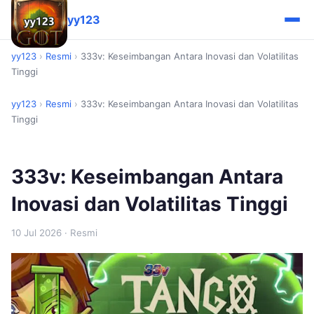
yy123
yy123
›
Resmi
›
333v: Keseimbangan Antara Inovasi dan Volatilitas
Tinggi
yy123
›
Resmi
›
333v: Keseimbangan Antara Inovasi dan Volatilitas
Tinggi
333v: Keseimbangan Antara
Inovasi dan Volatilitas Tinggi
10 Jul 2026
· Resmi